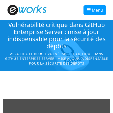
Menu
Vulnérabilité critique dans GitHub
Enterprise Server : mise à jour
indispensable pour la sécurité des
dépôts
ACCUEIL
»
LE BLOG
»
VULNÉRABILITÉ CRITIQUE DANS
GITHUB ENTERPRISE SERVER : MISE À JOUR INDISPENSABLE
POUR LA SÉCURITÉ DES DÉPÔTS