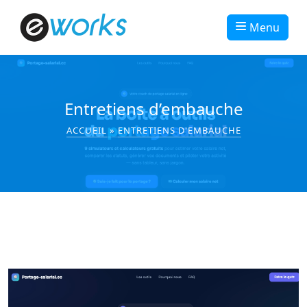
Menu
Entretiens d’embauche
ACCUEIL
»
ENTRETIENS D'EMBAUCHE