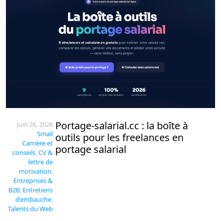
Portage-salarial.cc : la boîte à
juin 26, 2026
Smail
outils pour les freelances en
Carrière et
portage salarial
conseils
,
CV &
lettre de
motivation
,
Entreprises &
B2B
,
Entretiens
d'embauche
,
Talents du Web