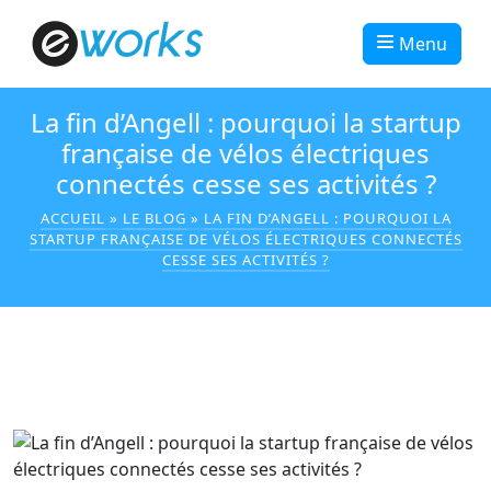
Menu
La fin d’Angell : pourquoi la startup
française de vélos électriques
connectés cesse ses activités ?
ACCUEIL
»
LE BLOG
»
LA FIN D’ANGELL : POURQUOI LA
STARTUP FRANÇAISE DE VÉLOS ÉLECTRIQUES CONNECTÉS
CESSE SES ACTIVITÉS ?