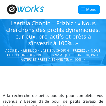
Menu
Laetitia Chopin – Frizbiz : « Nous
cherchons des proﬁls dynamiques,
curieux, pro-actifs et prêts à
s’investir à 100%. »
ACCUEIL
»
LE BLOG
»
LAETITIA CHOPIN – FRIZBIZ : « NOUS
CHERCHONS DES PROFILS DYNAMIQUES, CURIEUX, PRO-A
CTIFS ET PRÊTS À S’INVESTIR À 100%. »
A la recherche de petits boulots pour compléter vos
revenus ? Besoin d’aide pour de petits travaux de