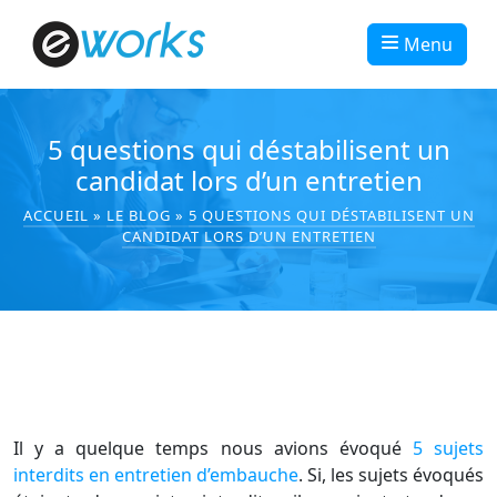
Menu
5 questions qui déstabilisent un
candidat lors d’un entretien
ACCUEIL
»
LE BLOG
»
5 QUESTIONS QUI DÉSTABILISENT UN
CANDIDAT LORS D’UN ENTRETIEN
Il y a quelque temps nous avions évoqué
5 sujets
interdits en entretien d’embauche
. Si, les sujets évoqués