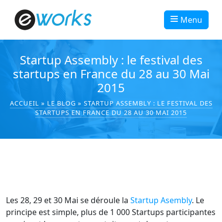
Menu
Startup Assembly : le festival des
startups en France du 28 au 30 Mai
ACCUEIL
»
LE BLOG
»
STARTUP ASSEMBLY : LE FESTIVAL DES
Les 28, 29 et 30 Mai se déroule la
Startup Asembly
. Le
principe est simple, plus de 1 000 Startups participantes